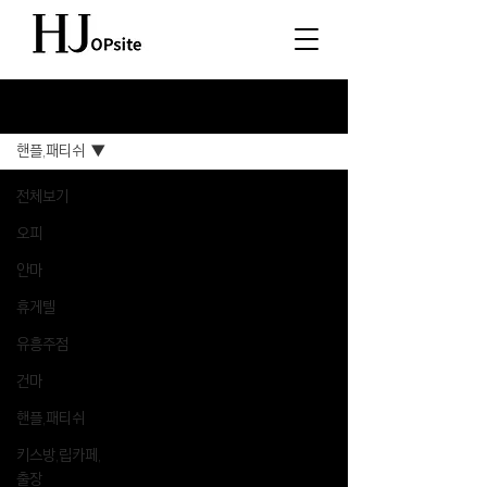
소식
핸플,패티쉬
전체보기
오피
안마
휴게텔
유흥주점
건마
핸플,패티쉬
키스방,립카페,
출장