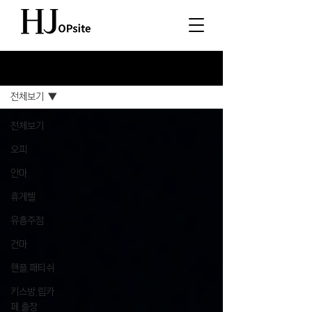
소식
전체보기
전체보기
오피
안마
휴게텔
유흥주점
건마
핸플,패티쉬
키스방,립카
페,출장