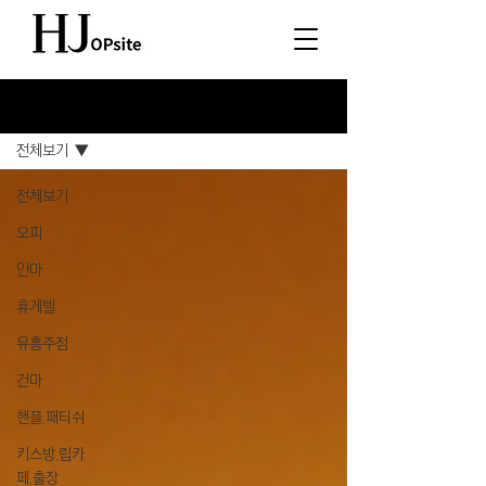
소식
전체보기
전체보기
오피
안마
휴게텔
유흥주점
건마
핸플,패티쉬
키스방,립카
페,출장