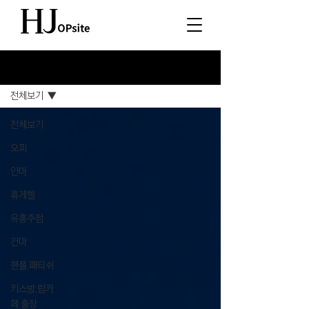
소식
전체보기
전체보기
오피
안마
휴게텔
유흥주점
건마
핸플,패티쉬
키스방,립카
페,출장