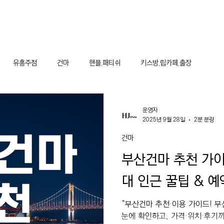
유흥주점
건마
핸플,패티쉬
키스방,립카페,출장
운영자
2025년 9월 28일
2분 분량
건마
부산건마 추천 가이
대 인근 꿀팁 & 
“부산건마 추천·이용 가이드! 부
눈에 확인하고, 가격·위치·후기