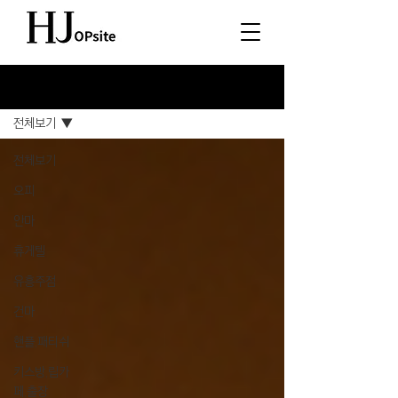
소식
전체보기
전체보기
오피
안마
휴게텔
유흥주점
건마
핸플,패티쉬
키스방,립카
페,출장