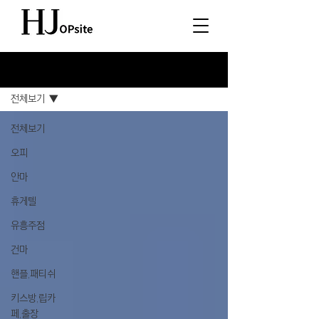
소식
전체보기
전체보기
오피
안마
휴게텔
유흥주점
건마
핸플,패티쉬
키스방,립카
페,출장