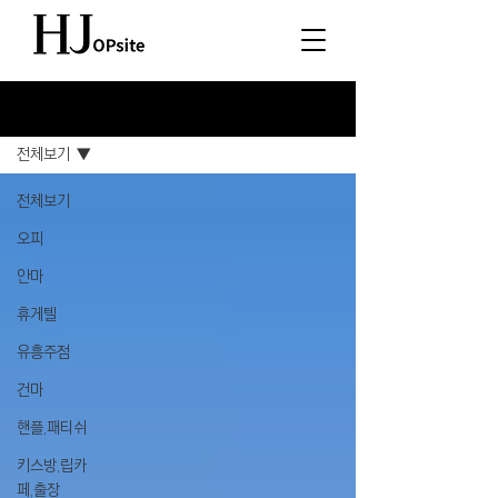
소식
전체보기
전체보기
오피
안마
휴게텔
유흥주점
건마
핸플,패티쉬
키스방,립카
페,출장