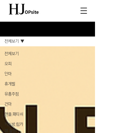
소식
전체보기
전체보기
오피
안마
휴게텔
유흥주점
건마
핸플,패티쉬
키스방,립카
페,출장