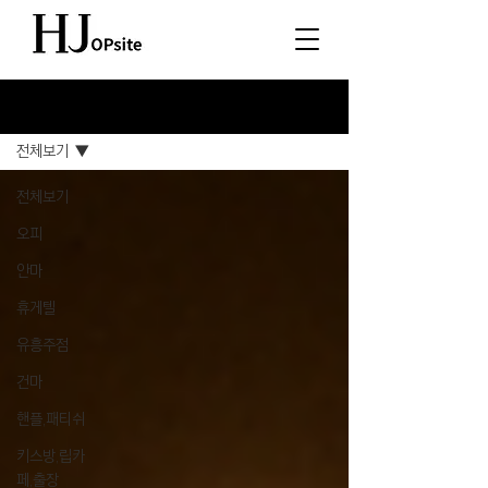
소식
전체보기
전체보기
오피
안마
휴게텔
유흥주점
건마
핸플,패티쉬
키스방,립카
페,출장