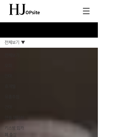
소식
전체보기
전체보기
오피
안마
휴게텔
유흥주점
건마
핸플,패티쉬
키스방,립카
페,출장