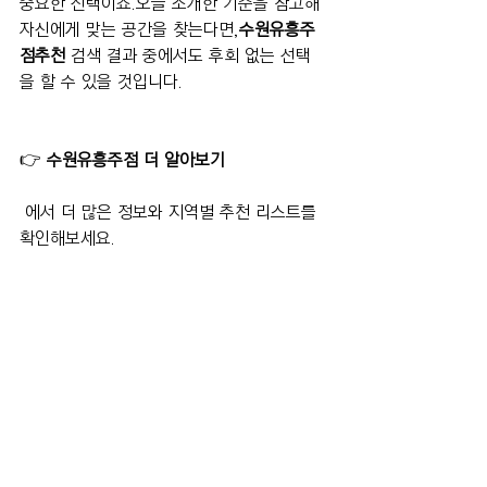
중요한 선택이죠.오늘 소개한 기준을 참고해 
자신에게 맞는 공간을 찾는다면,
수원유흥주
점추천
 검색 결과 중에서도 후회 없는 선택
을 할 수 있을 것입니다.
👉 
수원유흥주점 더 알아보기
 에서 더 많은 정보와 지역별 추천 리스트를 
확인해보세요.
 합리적인 선택으로 특별한 밤을 즐기세요. 
🍷
2025유흥주점
유흥주점뜻
수원유흥주점
인계동유흥주점
인계동룸싸롱
인계동가라오케
수원유흥주점추천
유흥주점차이점
유흥주점