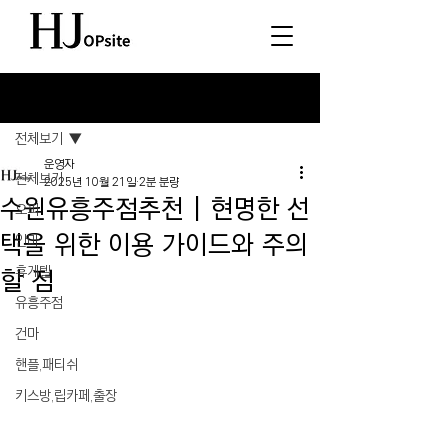
게시물
전체보기
운영자
전체보기
2025년 10월 21일
2분 분량
수원유흥주점추천 | 현명한 선
오피
택을 위한 이용 가이드와 주의
안마
휴게텔
할 점
유흥주점
건마
핸플,패티쉬
키스방,립카페,출장